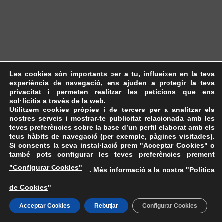
Les cookies són importants per a tu, influeixen en la teva
experiència de navegació, ens ajuden a protegir la teva
privacitat i permeten realitzar les peticions que ens
sol·licitis a través de la web.
Utilitzem cookies pròpies i de tercers per a analitzar els
nostres serveis i mostrar-te publicitat relacionada amb les
teves preferències sobre la base d’un perfil elaborat amb els
teus hàbits de navegació (per exemple, pàgines visitades).
Si consents la seva instal·lació prem "Acceptar Cookies" o
també pots configurar les teves preferències prement
"Configurar Cookies"
. Més informació a la nostra "
Política
de Cookies
"
Acceptar Cookies
Rebutjar
Configurar Cookies