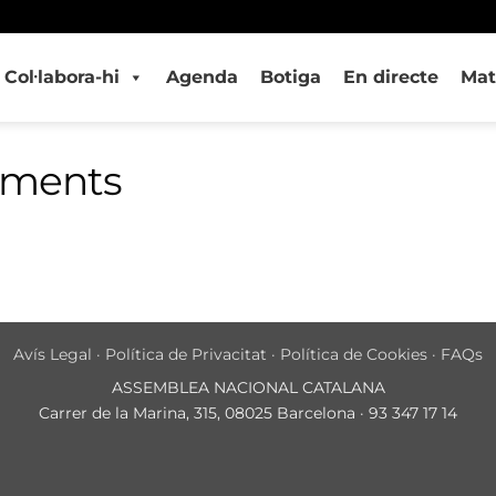
Col·labora-hi
Agenda
Botiga
En directe
Mat
iments
Avís Legal
·
Política de Privacitat
·
Política de Cookies
·
FAQs
ASSEMBLEA NACIONAL CATALANA
Carrer de la Marina, 315, 08025 Barcelona · 93 347 17 14