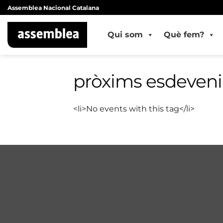
Skip
Assemblea Nacional Catalana
to
content
Qui som
Què fem?
pròxims esdeven
<li>No events with this tag</li>