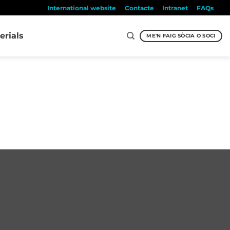
International website
Contacte
Intranet
FAQs
erials
ME'N FAIG SÒCIA O SOCI