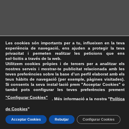
Les cookies són importants per a tu, influeixen en la teva
experiència de navegació, ens ajuden a protegir la teva
privacitat i permeten realitzar les peticions que ens
sol·licitis a través de la web.
Utilitzem cookies pròpies i de tercers per a analitzar els
nostres serveis i mostrar-te publicitat relacionada amb les
teves preferències sobre la base d’un perfil elaborat amb els
teus hàbits de navegació (per exemple, pàgines visitades).
Si consents la seva instal·lació prem "Acceptar Cookies" o
també pots configurar les teves preferències prement
"Configurar Cookies"
. Més informació a la nostra "
Política
de Cookies
"
Acceptar Cookies
Rebutjar
Configurar Cookies