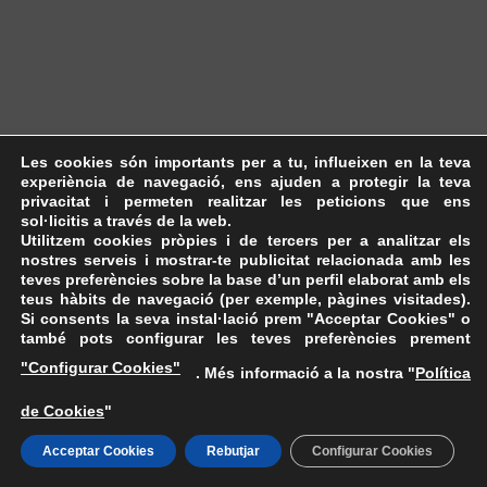
Les cookies són importants per a tu, influeixen en la teva
experiència de navegació, ens ajuden a protegir la teva
privacitat i permeten realitzar les peticions que ens
sol·licitis a través de la web.
Utilitzem cookies pròpies i de tercers per a analitzar els
nostres serveis i mostrar-te publicitat relacionada amb les
teves preferències sobre la base d’un perfil elaborat amb els
teus hàbits de navegació (per exemple, pàgines visitades).
Si consents la seva instal·lació prem "Acceptar Cookies" o
també pots configurar les teves preferències prement
"Configurar Cookies"
. Més informació a la nostra "
Política
de Cookies
"
Acceptar Cookies
Rebutjar
Configurar Cookies