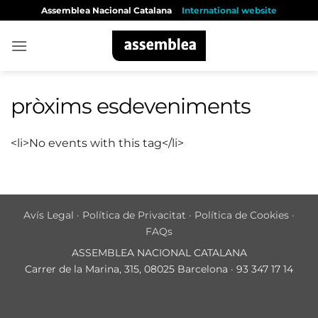
Skip
Assemblea Nacional Catalana
International website
to
content
pròxims esdeveniments
<li>No events with this tag</li>
Avís Legal
·
Política de Privacitat
·
Política de Cookies
·
FAQs
ASSEMBLEA NACIONAL CATALANA
Carrer de la Marina, 315, 08025 Barcelona · 93 347 17 14