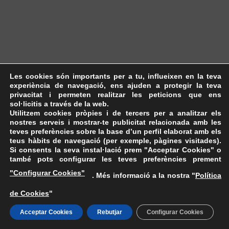
Les cookies són importants per a tu, influeixen en la teva
experiència de navegació, ens ajuden a protegir la teva
privacitat i permeten realitzar les peticions que ens
sol·licitis a través de la web.
Utilitzem cookies pròpies i de tercers per a analitzar els
nostres serveis i mostrar-te publicitat relacionada amb les
teves preferències sobre la base d’un perfil elaborat amb els
teus hàbits de navegació (per exemple, pàgines visitades).
Si consents la seva instal·lació prem "Acceptar Cookies" o
també pots configurar les teves preferències prement
"Configurar Cookies"
. Més informació a la nostra "
Política
de Cookies
"
Acceptar Cookies
Rebutjar
Configurar Cookies