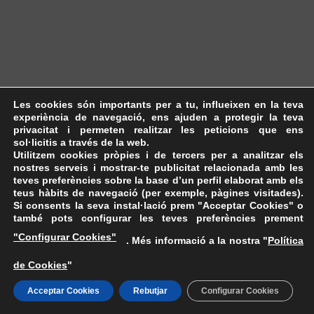
Les cookies són importants per a tu, influeixen en la teva
experiència de navegació, ens ajuden a protegir la teva
privacitat i permeten realitzar les peticions que ens
sol·licitis a través de la web.
Utilitzem cookies pròpies i de tercers per a analitzar els
nostres serveis i mostrar-te publicitat relacionada amb les
teves preferències sobre la base d’un perfil elaborat amb els
teus hàbits de navegació (per exemple, pàgines visitades).
Si consents la seva instal·lació prem "Acceptar Cookies" o
també pots configurar les teves preferències prement
"Configurar Cookies"
. Més informació a la nostra "
Política
de Cookies
"
Acceptar Cookies
Rebutjar
Configurar Cookies