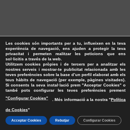
Les cookies són importants per a tu, influeixen en la teva
experiència de navegació, ens ajuden a protegir la teva
privacitat i permeten realitzar les peticions que ens
sol·licitis a través de la web.
Utilitzem cookies pròpies i de tercers per a analitzar els
nostres serveis i mostrar-te publicitat relacionada amb les
teves preferències sobre la base d’un perfil elaborat amb els
teus hàbits de navegació (per exemple, pàgines visitades).
Si consents la seva instal·lació prem "Acceptar Cookies" o
també pots configurar les teves preferències prement
"Configurar Cookies"
. Més informació a la nostra "
Política
de Cookies
"
Acceptar Cookies
Rebutjar
Configurar Cookies