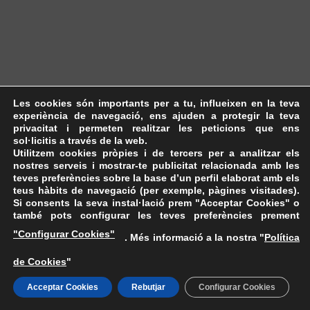
Les cookies són importants per a tu, influeixen en la teva
experiència de navegació, ens ajuden a protegir la teva
privacitat i permeten realitzar les peticions que ens
sol·licitis a través de la web.
Utilitzem cookies pròpies i de tercers per a analitzar els
nostres serveis i mostrar-te publicitat relacionada amb les
teves preferències sobre la base d’un perfil elaborat amb els
teus hàbits de navegació (per exemple, pàgines visitades).
Si consents la seva instal·lació prem "Acceptar Cookies" o
també pots configurar les teves preferències prement
"Configurar Cookies"
. Més informació a la nostra "
Política
de Cookies
"
Acceptar Cookies
Rebutjar
Configurar Cookies