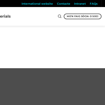
International website
Contacte
Intranet
FAQs
erials
ME'N FAIG SÒCIA O SOCI