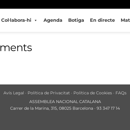
Col·labora-hi
Agenda
Botiga
En directe
Mat
iments
Avís Legal
·
Política de Privacitat
·
Política de Cookies
·
FAQs
ASSEMBLEA NACIONAL CATALANA
Carrer de la Marina, 315, 08025 Barcelona · 93 347 17 14