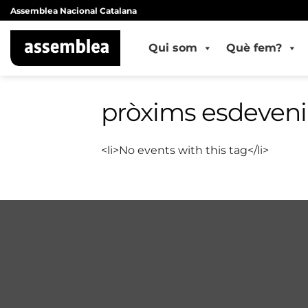
Skip
Assemblea Nacional Catalana
to
content
Qui som
Què fem?
pròxims esdeven
<li>No events with this tag</li>