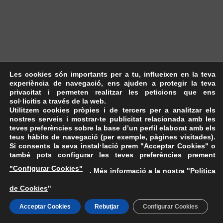
Les cookies són importants per a tu, influeixen en la teva
experiència de navegació, ens ajuden a protegir la teva
privacitat i permeten realitzar les peticions que ens
sol·licitis a través de la web.
Utilitzem cookies pròpies i de tercers per a analitzar els
nostres serveis i mostrar-te publicitat relacionada amb les
teves preferències sobre la base d’un perfil elaborat amb els
teus hàbits de navegació (per exemple, pàgines visitades).
Si consents la seva instal·lació prem "Acceptar Cookies" o
també pots configurar les teves preferències prement
"Configurar Cookies"
. Més informació a la nostra "
Política
de Cookies
"
Acceptar Cookies
Rebutjar
Configurar Cookies