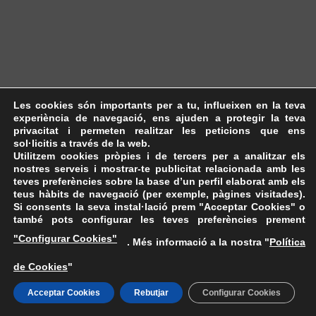
Les cookies són importants per a tu, influeixen en la teva
experiència de navegació, ens ajuden a protegir la teva
privacitat i permeten realitzar les peticions que ens
sol·licitis a través de la web.
Utilitzem cookies pròpies i de tercers per a analitzar els
nostres serveis i mostrar-te publicitat relacionada amb les
teves preferències sobre la base d’un perfil elaborat amb els
teus hàbits de navegació (per exemple, pàgines visitades).
Si consents la seva instal·lació prem "Acceptar Cookies" o
també pots configurar les teves preferències prement
"Configurar Cookies"
. Més informació a la nostra "
Política
de Cookies
"
Acceptar Cookies
Rebutjar
Configurar Cookies