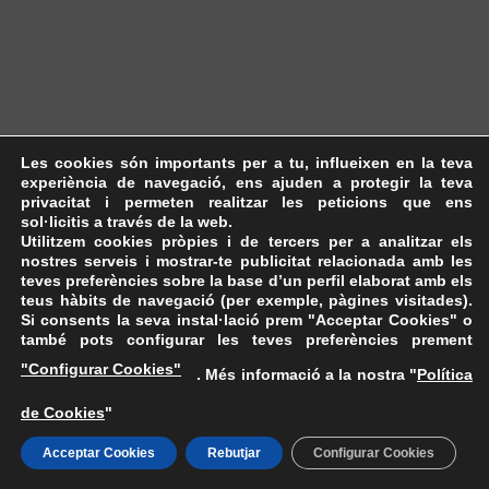
Les cookies són importants per a tu, influeixen en la teva
experiència de navegació, ens ajuden a protegir la teva
privacitat i permeten realitzar les peticions que ens
sol·licitis a través de la web.
Utilitzem cookies pròpies i de tercers per a analitzar els
nostres serveis i mostrar-te publicitat relacionada amb les
teves preferències sobre la base d’un perfil elaborat amb els
teus hàbits de navegació (per exemple, pàgines visitades).
Si consents la seva instal·lació prem "Acceptar Cookies" o
també pots configurar les teves preferències prement
"Configurar Cookies"
. Més informació a la nostra "
Política
de Cookies
"
Acceptar Cookies
Rebutjar
Configurar Cookies