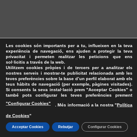
Les cookies són importants per a tu, influeixen en la teva
experiència de navegació, ens ajuden a protegir la teva
privacitat i permeten realitzar les peticions que ens
sol·licitis a través de la web.
Utilitzem cookies pròpies i de tercers per a analitzar els
nostres serveis i mostrar-te publicitat relacionada amb les
teves preferències sobre la base d’un perfil elaborat amb els
teus hàbits de navegació (per exemple, pàgines visitades).
Si consents la seva instal·lació prem "Acceptar Cookies" o
també pots configurar les teves preferències prement
"Configurar Cookies"
. Més informació a la nostra "
Política
de Cookies
"
Acceptar Cookies
Rebutjar
Configurar Cookies