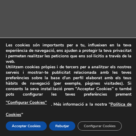
Les cookies són importants per a tu, influeixen en la teva
experiència de navegació, ens ajuden a protegir la teva privacitat
i permeten realitzar les peticions que ens sol·licitis a través de la
web.
Utilitzem cookies pròpies i de tercers per a analitzar els nostres
serveis i mostrar-te publicitat relacionada amb les teves
preferències sobre la base d’un perfil elaborat amb els teus
hàbits de navegació (per exemple, pàgines visitades). Si
consents la seva instal·lació prem "Acceptar Cookies" o també
pots configurar les teves preferències prement
"Configurar Cookies"
. Més informació a la nostra "
Política de
Cookies
"
Acceptar Cookies
Rebutjar
Configurar Cookies