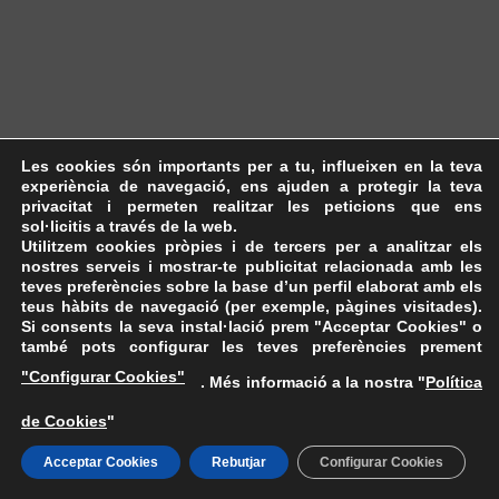
Les cookies són importants per a tu, influeixen en la teva
experiència de navegació, ens ajuden a protegir la teva
privacitat i permeten realitzar les peticions que ens
sol·licitis a través de la web.
Utilitzem cookies pròpies i de tercers per a analitzar els
nostres serveis i mostrar-te publicitat relacionada amb les
teves preferències sobre la base d’un perfil elaborat amb els
teus hàbits de navegació (per exemple, pàgines visitades).
Si consents la seva instal·lació prem "Acceptar Cookies" o
també pots configurar les teves preferències prement
"Configurar Cookies"
. Més informació a la nostra "
Política
de Cookies
"
Acceptar Cookies
Rebutjar
Configurar Cookies