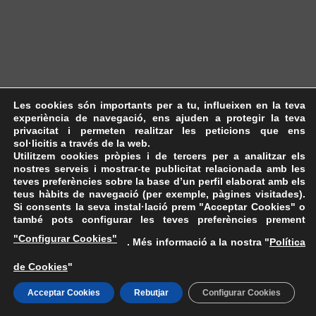
Les cookies són importants per a tu, influeixen en la teva
experiència de navegació, ens ajuden a protegir la teva
privacitat i permeten realitzar les peticions que ens
sol·licitis a través de la web.
Utilitzem cookies pròpies i de tercers per a analitzar els
nostres serveis i mostrar-te publicitat relacionada amb les
teves preferències sobre la base d’un perfil elaborat amb els
teus hàbits de navegació (per exemple, pàgines visitades).
Si consents la seva instal·lació prem "Acceptar Cookies" o
també pots configurar les teves preferències prement
"Configurar Cookies"
. Més informació a la nostra "
Política
de Cookies
"
Acceptar Cookies
Rebutjar
Configurar Cookies