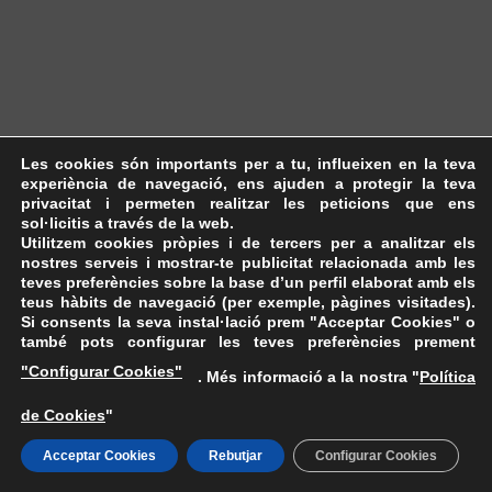
Les cookies són importants per a tu, influeixen en la teva
experiència de navegació, ens ajuden a protegir la teva
privacitat i permeten realitzar les peticions que ens
sol·licitis a través de la web.
Utilitzem cookies pròpies i de tercers per a analitzar els
nostres serveis i mostrar-te publicitat relacionada amb les
teves preferències sobre la base d’un perfil elaborat amb els
teus hàbits de navegació (per exemple, pàgines visitades).
Si consents la seva instal·lació prem "Acceptar Cookies" o
també pots configurar les teves preferències prement
"Configurar Cookies"
. Més informació a la nostra "
Política
de Cookies
"
Acceptar Cookies
Rebutjar
Configurar Cookies