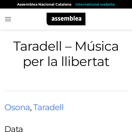
Skip
Assemblea Nacional Catalana
International website
to
content
Taradell – Música
per la llibertat
Osona
,
Taradell
Data