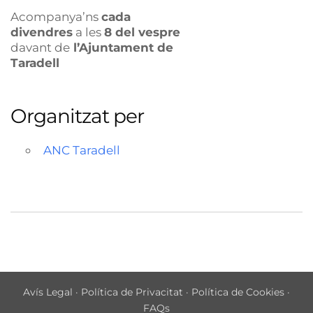
Acompanya’ns
cada
divendres
a les
8 del vespre
davant de
l’Ajuntament de
Taradell
Organitzat per
ANC Taradell
Avís Legal
·
Política de Privacitat
·
Política de Cookies
·
FAQs