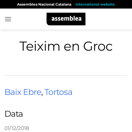
Skip
Assemblea Nacional Catalana
International website
to
content
Teixim en Groc
Baix Ebre
,
Tortosa
Data
01/12/2018