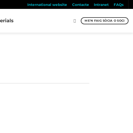
International website
Contacte
Intranet
FAQs
erials
ME'N FAIG SÒCIA O SOCI