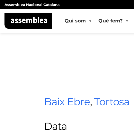
Skip
Assemblea Nacional Catalana
to
content
Qui som
Què fem?
Baix Ebre
,
Tortosa
Data