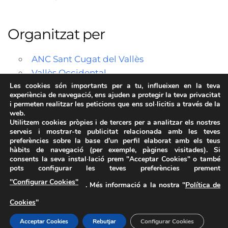
Organitzat per
ANC Sant Cugat del Vallès
Vallès Occidental
Les cookies són importants per a tu, influeixen en la teva
experiència de navegació, ens ajuden a protegir la teva privacitat
i permeten realitzar les peticions que ens sol·licitis a través de la
web.
Utilitzem cookies pròpies i de tercers per a analitzar els nostres
serveis i mostrar-te publicitat relacionada amb les teves
preferències sobre la base d’un perfil elaborat amb els teus
hàbits de navegació (per exemple, pàgines visitades). Si
consents la seva instal·lació prem "Acceptar Cookies" o també
pots configurar les teves preferències prement
Avís Legal
·
Política de Privacitat
·
Política de Cookies
·
"Configurar Cookies"
. Més informació a la nostra "
Política de
FAQs
Cookies
"
ASSEMBLEA NACIONAL CATALANA
Carrer de la Marina, 315, 08025 Barcelona · 93 347 17 14
Acceptar Cookies
Rebutjar
Configurar Cookies