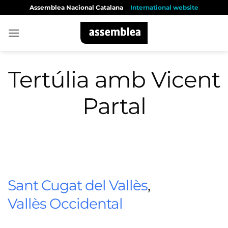
Skip
Assemblea Nacional Catalana
International website
to
content
Tertúlia amb Vicent
Partal
Sant Cugat del Vallès
,
Vallès Occidental