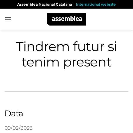
Skip
Assemblea Nacional Catalana
International website
to
content
Tindrem futur si
tenim present
Data
09/02/2023