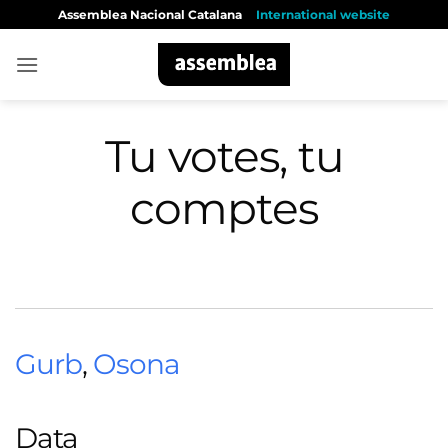
Skip
Assemblea Nacional Catalana
International website
to
content
Tu votes, tu
comptes
Gurb
,
Osona
Data