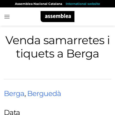
Skip
Assemblea Nacional Catalana
International website
to
content
Venda samarretes i
tiquets a Berga
Berga
,
Berguedà
Data