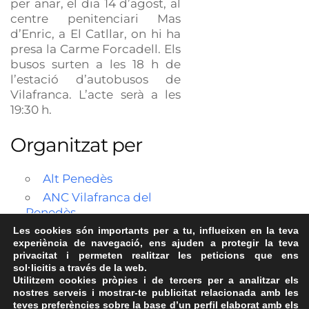
per anar, el dia 14 d’agost, al
centre penitenciari Mas
d’Enric, a El Catllar, on hi ha
presa la Carme Forcadell. Els
busos surten a les 18 h de
l’estació d’autobusos de
Vilafranca. L’acte serà a les
19:30 h.
Organitzat per
Alt Penedès
ANC Vilafranca del
Penedès
Les cookies són importants per a tu, influeixen en la teva
experiència de navegació, ens ajuden a protegir la teva
privacitat i permeten realitzar les peticions que ens
sol·licitis a través de la web.
Utilitzem cookies pròpies i de tercers per a analitzar els
nostres serveis i mostrar-te publicitat relacionada amb les
teves preferències sobre la base d’un perfil elaborat amb els