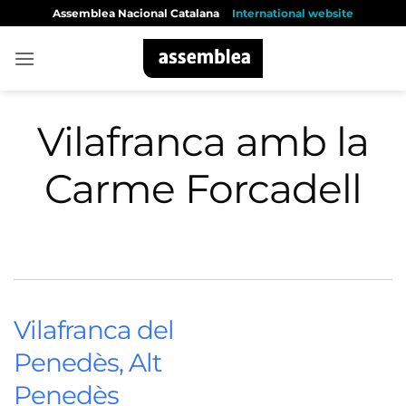
Skip
Assemblea Nacional Catalana
International website
to
content
Vilafranca amb la
Carme Forcadell
Vilafranca del
Penedès, Alt
Penedès