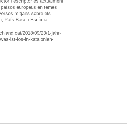
uctor i escriptor és actualment
s països europeus en temes
iversos mitjans sobre els
, País Basc i Escòcia.
chland.cat/2018/09/23/1-jahr-
s-ist-los-in-katalonien-