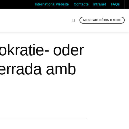
International website
Contacte
Intranet
FAQs
ME'N FAIG SÒCIA O SOCI
okratie- oder
errada amb