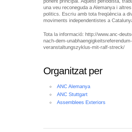
ponent principal. Aquest periodista, trad
una veu reconeguda a Alemanya i altre
politics. Escriu amb tota freqüència a d
moviments independentistes a Catalunya
Tota la informació: http://www.anc-deuts
nach-dem-unabhaengigkeitsreferendum-wa
veranstaltungszyklus-mit-ralf-streck/
Organitzat per
ANC Alemanya
ANC Stuttgart
Assemblees Exteriors