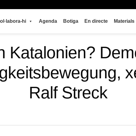
ol·labora-hi
Agenda
Botiga
En directe
Materials
in Katalonien? Dem
gkeitsbewegung, x
Ralf Streck