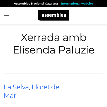
Skip
Assemblea Nacional Catalana
International website
to
content
Xerrada amb
Elisenda Paluzie
La Selva
,
Lloret de
Mar