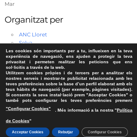
Mar
Organitzat per
ANC Lloret
Selva
Les cookies són importants per a tu, influeixen en la teva
experiència de navegació, ens ajuden a protegir la teva
privacitat i permeten realitzar les peticions que ens
sol·licitis a través de la web.
Utilitzem cookies pròpies i de tercers per a analitzar els
nostres serveis i mostrar-te publicitat relacionada amb les
teves preferències sobre la base d’un perfil elaborat amb els
teus hàbits de navegació (per exemple, pàgines visitades).
Si consents la seva instal·lació prem "Acceptar Cookies" o
també pots configurar les teves preferències prement
Avís Legal
·
Política de Privacitat
·
Política de Cookies
·
"Configurar Cookies"
. Més informació a la nostra "
Política
FAQs
de Cookies
"
ASSEMBLEA NACIONAL CATALANA
Carrer de la Marina, 315, 08025 Barcelona · 93 347 17 14
Acceptar Cookies
Rebutjar
Configurar Cookies