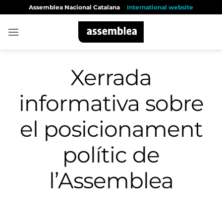
Skip
Assemblea Nacional Catalana
International website
to
content
Xerrada
informativa sobre
el posicionament
polític de
l’Assemblea