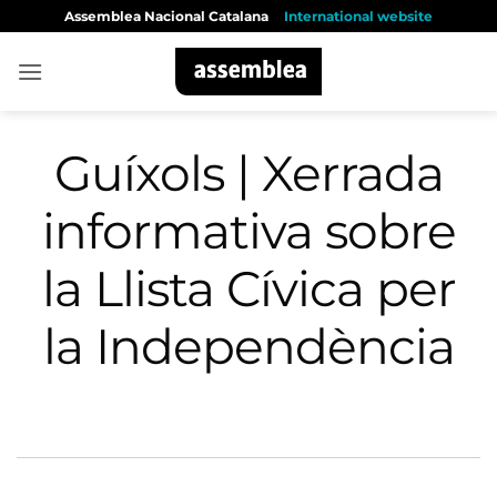
Skip
Assemblea Nacional Catalana
International website
to
content
Guíxols | Xerrada
informativa sobre
la Llista Cívica per
la Independència