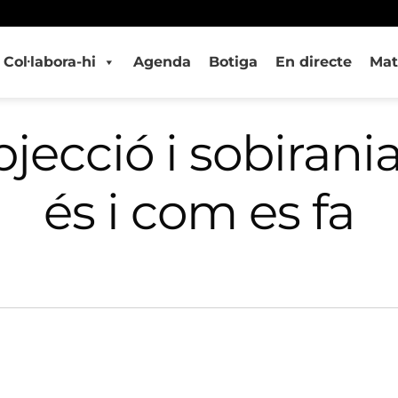
Col·labora-hi
Agenda
Botiga
En directe
Mat
jecció i sobirania
és i com es fa