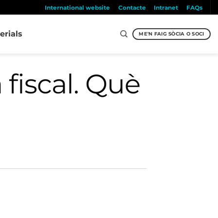
International website
Contacte
Intranet
FAQs
erials
ME'N FAIG SÒCIA O SOCI
 fiscal. Què