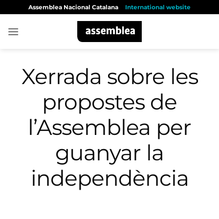
Skip
Assemblea Nacional Catalana
International website
to
content
Xerrada sobre les
propostes de
l’Assemblea per
guanyar la
independència