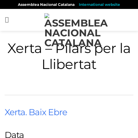
Skip
Assemblea Nacional Catalana
International website
to
content
Xerta – Pilars per la
Llibertat
Xerta. Baix Ebre
Data