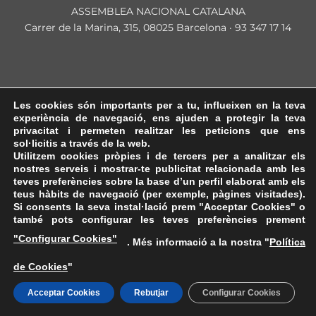
ASSEMBLEA NACIONAL CATALANA
Carrer de la Marina, 315, 08025 Barcelona · 93 347 17 14
Les cookies són importants per a tu, influeixen en la teva
experiència de navegació, ens ajuden a protegir la teva
privacitat i permeten realitzar les peticions que ens
sol·licitis a través de la web.
Utilitzem cookies pròpies i de tercers per a analitzar els
nostres serveis i mostrar-te publicitat relacionada amb les
teves preferències sobre la base d’un perfil elaborat amb els
teus hàbits de navegació (per exemple, pàgines visitades).
Si consents la seva instal·lació prem "Acceptar Cookies" o
també pots configurar les teves preferències prement
"Configurar Cookies"
. Més informació a la nostra "
Política
de Cookies
"
Acceptar Cookies
Rebutjar
Configurar Cookies