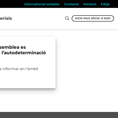
International website
Contacte
Intranet
FAQs
erials
ME'N FAIG SÒCIA O SOCI
ssemblea es
a l’autodeterminació
s informar en l’àmbit