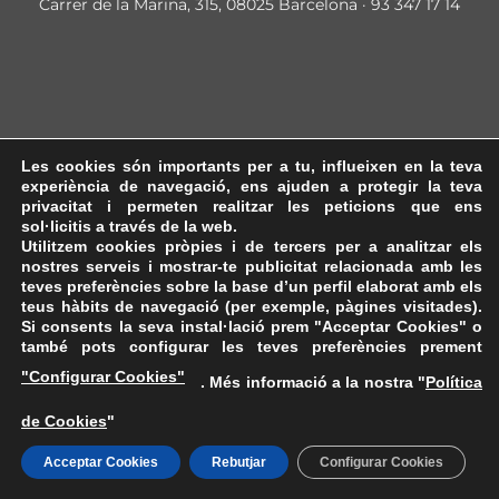
Carrer de la Marina, 315, 08025 Barcelona · 93 347 17 14
Les cookies són importants per a tu, influeixen en la teva
experiència de navegació, ens ajuden a protegir la teva
privacitat i permeten realitzar les peticions que ens
sol·licitis a través de la web.
Utilitzem cookies pròpies i de tercers per a analitzar els
nostres serveis i mostrar-te publicitat relacionada amb les
teves preferències sobre la base d’un perfil elaborat amb els
teus hàbits de navegació (per exemple, pàgines visitades).
Si consents la seva instal·lació prem "Acceptar Cookies" o
també pots configurar les teves preferències prement
"Configurar Cookies"
. Més informació a la nostra "
Política
de Cookies
"
Acceptar Cookies
Rebutjar
Configurar Cookies