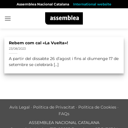
Skip
Assemblea Nacional Catalana
International website
to
content
Rebem com cal «La Vuelta»!
23/08/2023
A partir del dissabte 26 d’agost i fins al diumenge 17 de
setembre se celebrarà [...]
Avís Legal
·
Política de Privacitat
·
Política de Cookies
·
FAQs
ASSEMBLEA NACIONAL CATALANA