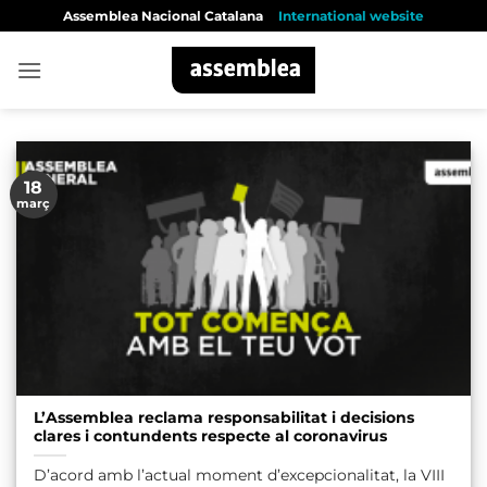
Skip
Assemblea Nacional Catalana
International website
to
content
18
març
L’Assemblea reclama responsabilitat i decisions
clares i contundents respecte al coronavirus
D’acord amb l’actual moment d’excepcionalitat, la VIII