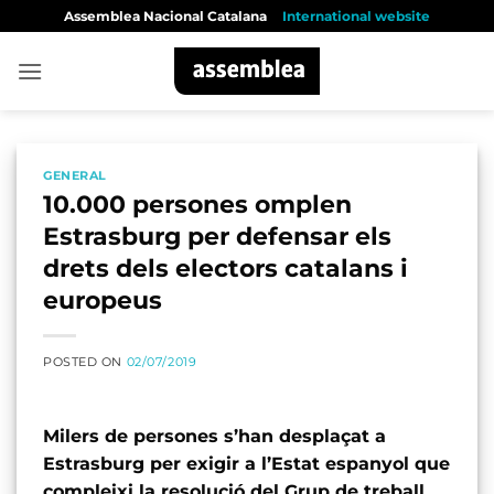
Skip
Assemblea Nacional Catalana
International website
to
content
GENERAL
10.000 persones omplen
Estrasburg per defensar els
drets dels electors catalans i
europeus
POSTED ON
02/07/2019
Milers de persones s’han desplaçat a
Estrasburg per exigir a l’Estat espanyol que
compleixi la resolució del Grup de treball