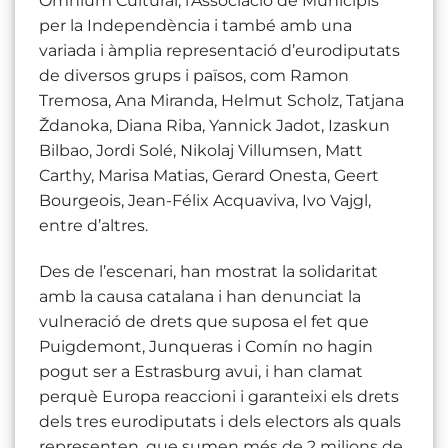
Òmnium Cultural, l’Associació de Municipis
per la Independència i també amb una
variada i àmplia representació d’eurodiputats
de diversos grups i països, com Ramon
Tremosa, Ana Miranda, Helmut Scholz, Tatjana
Ždanoka, Diana Riba, Yannick Jadot, Izaskun
Bilbao, Jordi Solé, Nikolaj Villumsen, Matt
Carthy, Marisa Matias, Gerard Onesta, Geert
Bourgeois, Jean-Félix Acquaviva, Ivo Vajgl,
entre d’altres.
Des de l’escenari, han mostrat la solidaritat
amb la causa catalana i han denunciat la
vulneració de drets que suposa el fet que
Puigdemont, Junqueras i Comín no hagin
pogut ser a Estrasburg avui, i han clamat
perquè Europa reaccioni i garanteixi els drets
dels tres eurodiputats i dels electors als quals
representen, que sumen més de 2 milions de