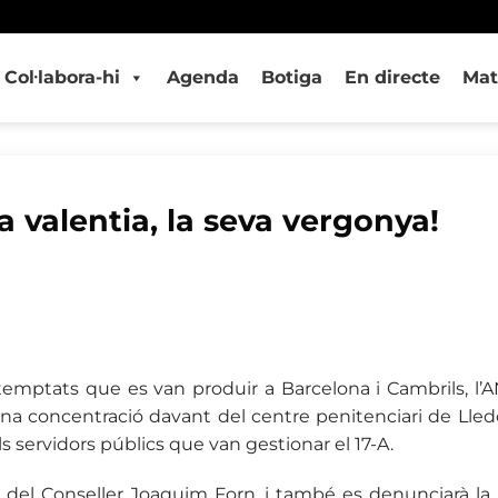
Col·labora-hi
Agenda
Botiga
En directe
Mat
ra valentia, la seva vergonya!
emptats que es van produir a Barcelona i Cambrils, l
una concentració davant del centre penitenciari de Lledo
 servidors públics que van gestionar el 17-A.
ertat del Conseller Joaquim Forn, i també es denunciarà la