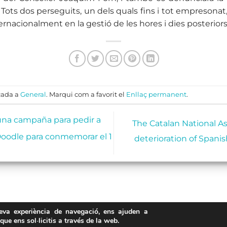
 Tots dos perseguits, un dels quals fins i tot empresonat
ernacionalment en la gestió de les hores i dies posteriors
cada a
General
. Marqui com a favorit el
Enllaç permanent
.
na campaña para pedir a
The Catalan National A
oodle para conmemorar el 1
deterioration of Spani
teva experiència de navegació, ens ajuden a
 que ens sol·licitis a través de la web.
Avís Legal
·
Política de Privacitat
·
Política de Cookies
·
FAQs