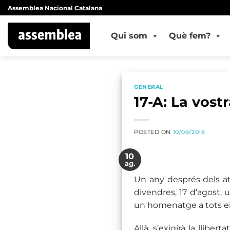
Skip
Assemblea Nacional Catalana
to
content
Qui som
Què fem?
GENERAL
17-A: La vost
POSTED ON
10/08/2018
10
ag.
Un any després dels at
divendres, 17 d’agost, 
un homenatge a tots els
Allà, s’exigirà la llib