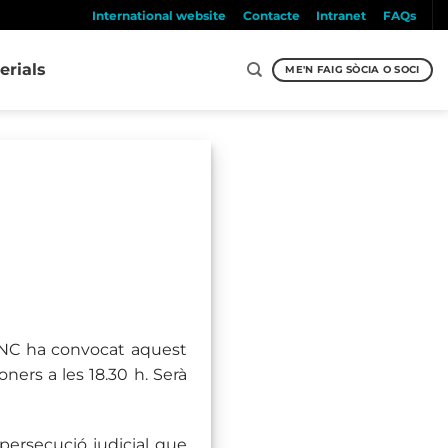
International website
Contacte
Intranet
FAQs
erials
ME'N FAIG SÒCIA O SOCI
’ANC ha convocat aquest
ners a les 18.30 h. Serà
 persecució judicial que