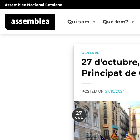
Skip
Assemblea Nacional Catalana
to
content
Qui som
Què fem?
GENERAL
27 d’octubre,
Principat de
POSTED ON
27/10/2024
27
oct.