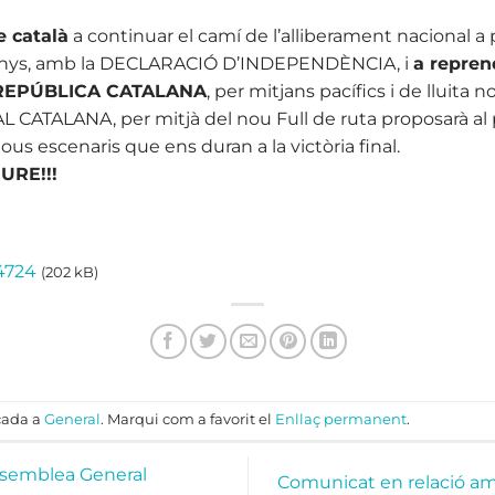
e català
a continuar el camí de l’alliberament nacional a 
7 anys, amb la DECLARACIÓ D’INDEPENDÈNCIA, i
a repren
REPÚBLICA CATALANA
, per mitjans pacífics i de lluita n
ATALANA, per mitjà del nou Full de ruta proposarà al 
nous escenaris que ens duran a la victòria final.
URE!!!
4724
(202 kB)
cada a
General
. Marqui com a favorit el
Enllaç permanent
.
semblea General
Comunicat en relació amb