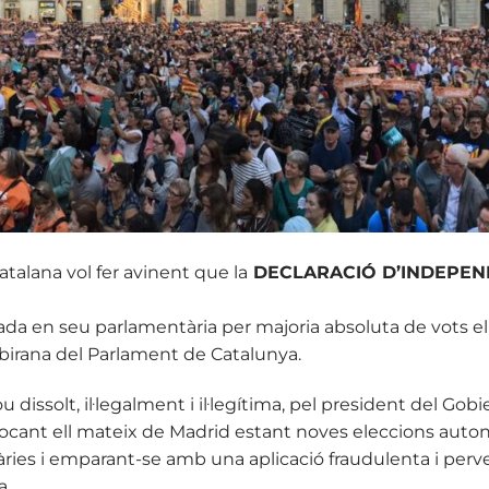
talana vol fer avinent que la
DECLARACIÓ D’INDEPEN
ada en seu parlamentària per majoria absoluta de vots el
sobirana del Parlament de Catalunya.
 dissolt, il·legalment i il·legítima, pel president del Gob
vocant ell mateix de Madrid estant noves eleccions auto
àries i emparant-se amb una aplicació fraudulenta i perver
a.