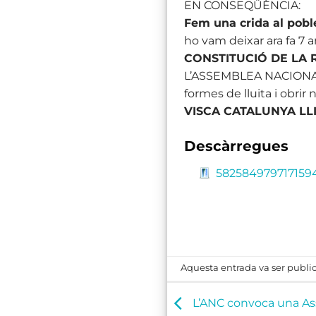
EN CONSEQÜÈNCIA:
Fem una crida al pobl
ho vam deixar ara fa 
CONSTITUCIÓ DE LA 
L’ASSEMBLEA NACIONAL C
formes de lluita i obrir 
VISCA CATALUNYA LLI
Descàrregues
582584979717159
Aquesta entrada va ser publi
L’ANC convoca una As