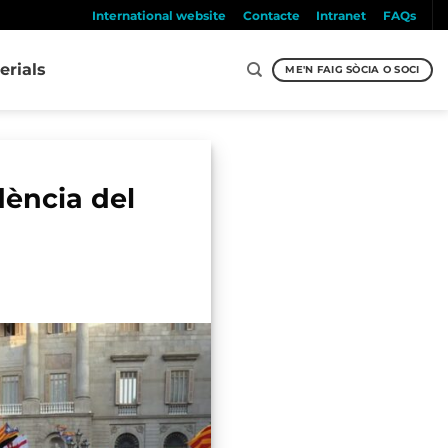
International website
Contacte
Intranet
FAQs
erials
ME'N FAIG SÒCIA O SOCI
dència del