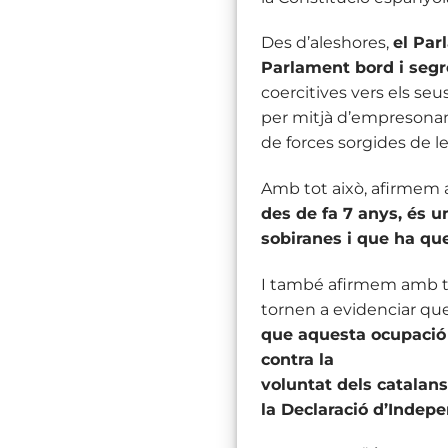
Des d’aleshores,
el Par
Parlament bord i segr
coercitives vers els seu
per mitjà d’empresonamen
de forces sorgides de les
Amb tot això, afirmem
des de fa 7 anys, és u
sobiranes i que ha qu
I també afirmem amb tot
tornen a evidenciar qu
que aquesta ocupació 
contra la
voluntat dels catalan
la Declaració d’Indepe