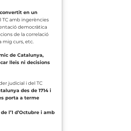
 convertit en un
el TC amb ingerències
esentació democràtica
cions de la correlació
a mig curs, etc.
mic de Catalunya,
ar lleis ni decisions
 judicial i del TC
talunya des de 1714 i
es porta a terme
de l’1 d’Octubre i amb