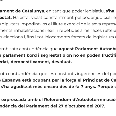
lament de Catalunya
, en tant que poder legislatiu,
s’ha
estat.
Ha estat violat constantment pel poder judicial i 
s diputats impedint-los el lliure exercici de la seva repr
ts, inhabilitacions i exili, i repetides amenaces i altera
 eleccions i, fins i tot, blocaments forçats de legislatura 
 amb tota contundència que
aquest Parlament Autonò
n parlament bord i segrestat d’on no en poden fructific
edat, democràticament, devaluat.
a contundència: que les constants ingerències del poder
e
Espanya està ocupant per la força el Principat de Ca
s’ha aguditzat més encara des de fa 7 anys. Perquè 
s expressada amb el Referèndum d’Autodeterminació 
ndència del Parlament del 27 d’octubre del 2017.