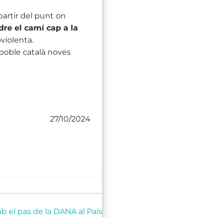
partir del punt on
dre el camí cap a la
oviolenta.
poble català noves
27/10/2024
 el pas de la DANA al País