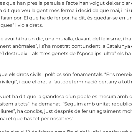
es que han pres la paraula a l’acte han volgut deixar cl
a dit que veu la gent més ferma i decidida que mai, i ni un
aran por. El que ha de fer por, ha dit, és quedar-se en un
ues” i viola drets.
e avui hi ha un dic, una muralla, davant del feixisme, i h
ment anòmales”, i s’ha mostrat contundent: a Catalunya e
’l destrueix. I als “tres genets de l’Apocalipsi ultra” els 
ue els drets civils i polítics són fonamentals. “Ens merei
rivilegi”, i que el dret a l’autodeterminació pertany a to
Nuet ha dit que la grandesa d’un poble es mesura amb d
cessitem a tots”, ha demanat. “Seguim amb unitat republ
 lliures”, ha conclòs, just després de fer un agraïment m
mai el que has fet per nosaltres”.