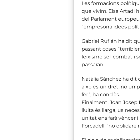
Les formacions polítiqu
que vivim. Elsa Artadi h
del Parlament europeu f
“empresona idees polítiq
Gabriel Rufián ha dit qu
passant coses “terrible
feixisme se’l combat i se
passaran.
Natàlia Sànchez ha dit q
això és un dret, no un p
fer”, ha conclòs.
Finalment, Joan Josep 
lluita és llarga, us ne
unitat ens farà vèncer i
Forcadell, “no oblidaré 