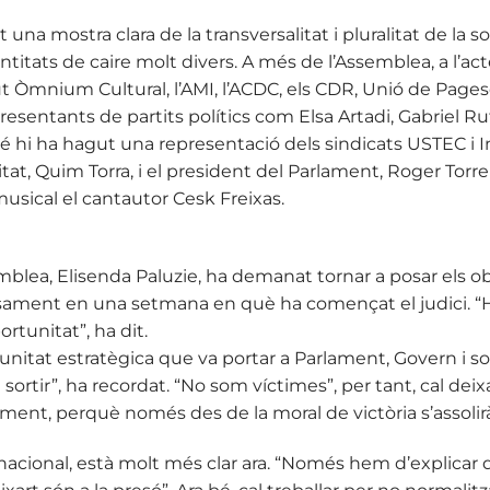
una mostra clara de la transversalitat i pluralitat de la so
titats de caire molt divers. A més de l’Assemblea, a l’ac
t Òmnium Cultural, l’AMI, l’ACDC, els CDR, Unió de Pagesos
resentants de partits polítics com Elsa Artadi, Gabriel Ru
hi ha hagut una representació dels sindicats USTEC i In
itat, Quim Torra, i el president del Parlament, Roger Torr
musical el cantautor Cesk Freixas.
blea, Elisenda Paluzie, ha demanat tornar a posar els obj
isament en una setmana en què ha començat el judici. “
rtunitat”, ha dit.
unitat estratègica que va portar a Parlament, Govern i so
sortir”, ha recordat. “No som víctimes”, per tant, cal deixar
icament, perquè només des de la moral de victòria s’assolirà
ernacional, està molt més clar ara. “Només hem d’explicar