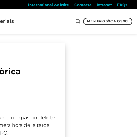
International website
Contacte
Intranet
FAQs
erials
ME'N FAIG SÒCIA O SOCI
a
òrica
et, i no pas un delicte.
mera hora de la tarda,
1-O.