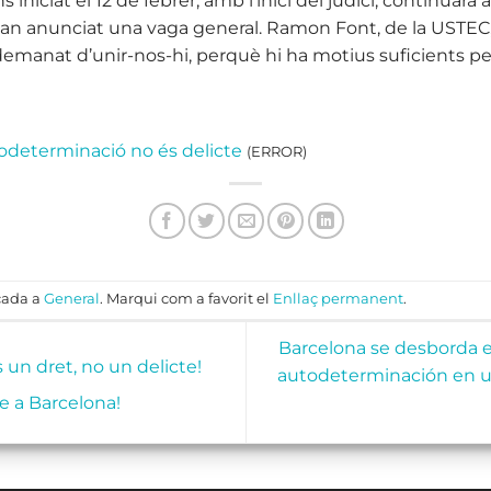
s iniciat el 12 de febrer, amb l’inici del judici, continuar
han anunciat una vaga general. Ramon Font, de la USTEC, 
demanat d’unir-nos-hi, perquè hi ha motius suficients per
todeterminació no és delicte
(ERROR)
cada a
General
. Marqui com a favorit el
Enllaç permanent
.
Barcelona se desborda e
un dret, no un delicte!
autodeterminación en un
e a Barcelona!