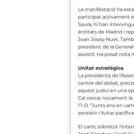
La manifestació ha estat 
participat activament en
Saura, hi han intervingu
entitats de Madrid i rep
Joan Josep Nuet. També 
president de la General
assistit. Ha posat nota 
Unitat estratègica
La presidenta de l’Assem
centre del debat, prec
aquest judici en una opo
Cal cercar novament la 
l’1-O. “Junts ens en vam 
persistir i lluitar pacíf
El camí, sobretot l’int