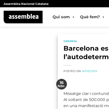
Skip
Assemblea Nacional Catalana
to
content
Qui som
Què fem?
GENERAL
Barcelona es
l’autodeterm
POSTED ON
16/02/2019
16
febr.
Missatge clar i contund
Al voltant de 500.000 p
en una manifestació mul