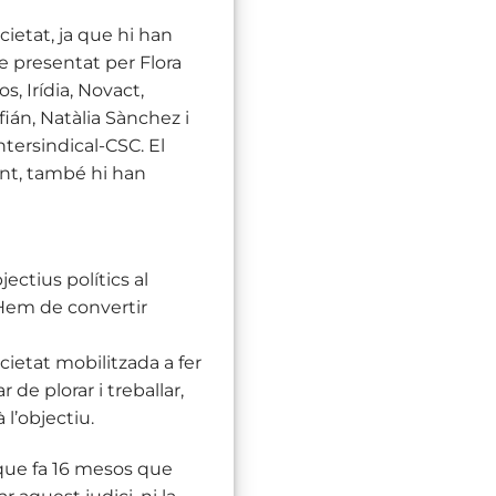
cietat, ja que hi han
te presentat per Flora
, Irídia, Novact,
fián, Natàlia Sànchez i
tersindical-CSC. El
ent, també hi han
ectius polítics al
Hem de convertir
cietat mobilitzada a fer
 de plorar i treballar,
 l’objectiu.
 que fa 16 mesos que