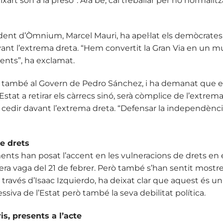
xart són a la presó”. Ara bé, cal treballar per no normalitza
sident d’Òmnium, Marcel Mauri, ha apel·lat els demòcrates
ant l’extrema dreta. “Hem convertit la Gran Via en un m
nts”, ha exclamat.
gir també al Govern de Pedro Sánchez, i ha demanat que 
’Estat a retirar els càrrecs sinó, serà còmplice de l’extrem
t cedir davant l’extrema dreta. “Defensar la independència
e drets
ents han posat l’accent en les vulneracions de drets en el
pera vaga del 21 de febrer. Però també s’han sentit mostr
través d’Isaac Izquierdo, ha deixat clar que aquest és un 
essiva de l’Estat però també la seva debilitat política.
s, presents a l’acte