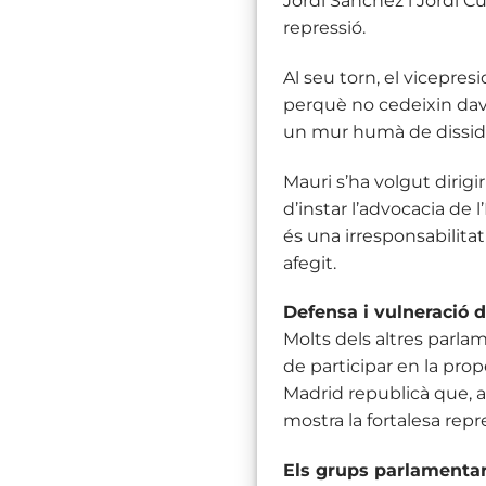
Jordi Sànchez i Jordi Cui
repressió.
Al seu torn, el vicepre
perquè no cedeixin dav
un mur humà de disside
Mauri s’ha volgut diri
d’instar l’advocacia de l
és una irresponsabilita
afegit.
Defensa i vulneració d
Molts dels altres parlam
de participar en la pro
Madrid republicà que, a 
mostra la fortalesa repr
Els grups parlamentari