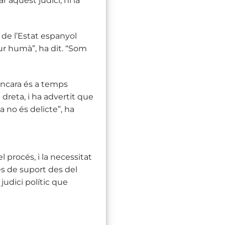
r aquest judici, ni la
 de l’Estat espanyol
ur humà”, ha dit. “Som
encara és a temps
a dreta, i ha advertit que
 no és delicte”, ha
 procés, i la necessitat
es de suport des del
judici polític que