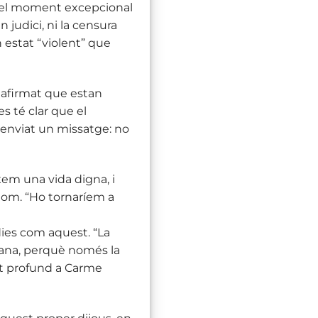
ar el moment excepcional
 judici, ni la censura
 estat “violent” que
a afirmat que estan
s té clar que el
ha enviat un missatge: no
xem una vida digna, i
thom. “Ho tornaríem a
ies com aquest. “La
icana, perquè només la
olt profund a Carme