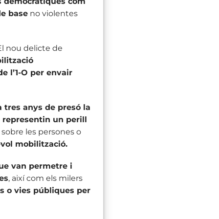
ons democràtiques com
de base
no violentes
El nou delicte de
ilització
e l’1-O per envair
 tres anys de presó la
e representin un perill
 sobre les persones o
vol mobilització.
ue van permetre i
ues
, així com els milers
es o vies públiques per