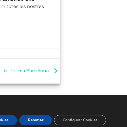
em totes les nostres
, tothom a Barcelona:
okies
Rebutjar
Configurar Cookies