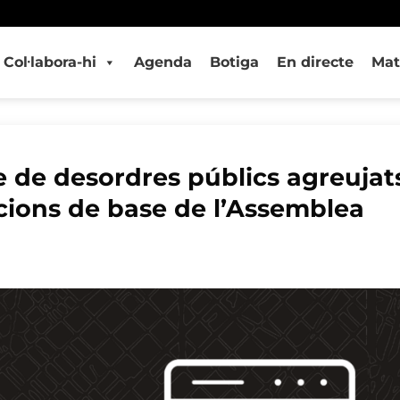
Col·labora-hi
Agenda
Botiga
En directe
Mat
e de desordres públics agreujats 
acions de base de l’Assemblea