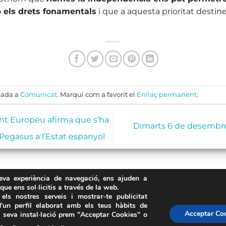
 els drets fonamentals
i que a aquesta prioritat destin
cada a
Comunicat
. Marqui com a favorit el
Enllaç permanent
.
nt Europeu afirma que s’ha
Dimarts 6 de desembre
 Pegasus a l’Estat espanyol
teva experiència de navegació, ens ajuden a
 que ens sol·licitis a través de la web.
els nostres serveis i mostrar-te publicitat
’un perfil elaborat amb els teus hàbits de
Avís Legal
·
Política de Privacitat
·
Política de Cookies
·
FAQs
Acceptar Co
a seva instal·lació prem "Acceptar Cookies" o
ASSEMBLEA NACIONAL CATALANA