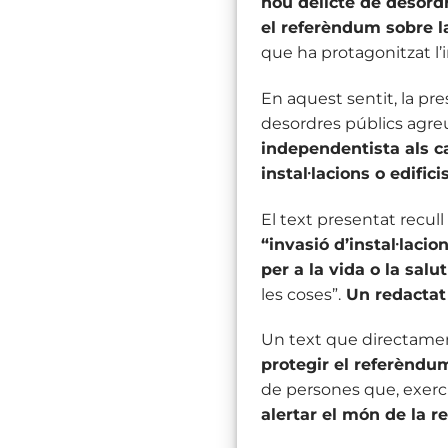
nou delicte de desordr
el referèndum sobre la
que ha protagonitzat l
En aquest sentit, la pr
desordres públics agreu
independentista als ca
instal·lacions o edificis
El text presentat recul
“invasió d’instal·lacio
per a la vida o la salu
les coses”.
Un redactat 
Un text que directamen
protegir el referèndum
de persones que, exercin
alertar el món de la r