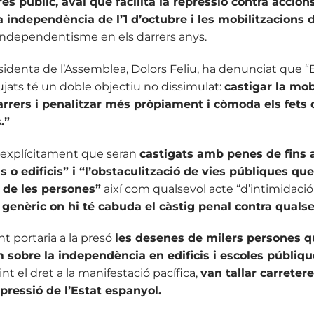
es públic, aval que facilita la repressió contra acci
 independència de l’1 d’octubre i les mobilitzacions 
’independentisme en els darrers anys.
esidenta de l’Assemblea, Dolors Feliu, ha denunciat que “
jats té un doble objectiu no dissimulat:
castigar la mob
rrers i penalitzar més pròpiament i còmoda els fets d
.”
l explícitament que seran
castigats amb penes de fins a
ns o edificis” i “l’obstaculització de vies públiques qu
t de les persones”
així com qualsevol acte “d’intimidació
genèric on hi té cabuda el càstig penal contra qualse
t portaria a la presó
les desenes de milers persones q
 sobre la independència en edificis i escoles públiq
t el dret a la manifestació pacífica,
van tallar carreter
epressió de l’Estat espanyol.