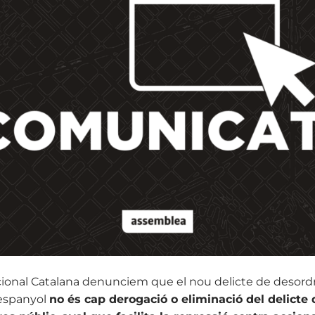
ional Catalana denunciem que el nou delicte de desordr
 espanyol
no és cap derogació o eliminació del delicte 