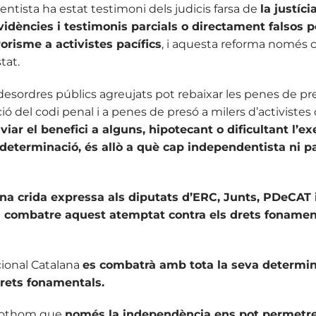
tista ha estat testimoni dels judicis farsa de
la justíc
’evidències i testimonis parcials o directament falsos p
rorisme a activistes pacífics
, i aquesta reforma només 
tat.
esordres públics agreujats pot rebaixar les penes de pr
cació del codi penal i a penes de presó a milers d’activistes
iar el benefici a alguns, hipotecant o dificultant l’exe
odeterminació, és allò a què cap independentista ni p
na crida expressa als diputats d’ERC, Junts, PDeCAT
i combatre aquest atemptat contra els drets fonamen
ional Catalana
es combatrà amb tota la seva determi
drets fonamentals.
 tothom que
només la independència ens pot permetre