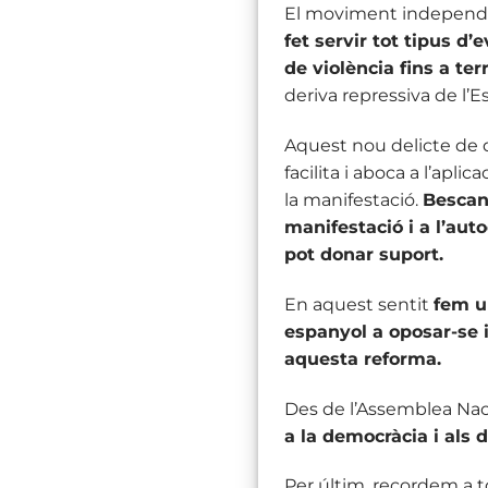
El moviment independen
fet servir tot tipus d
de violència fins a ter
deriva repressiva de l’Es
Aquest nou delicte de d
facilita i aboca a l’apli
la manifestació.
Bescanv
manifestació i a l’aut
pot donar suport.
En aquest sentit
fem u
espanyol a oposar-se 
aquesta reforma.
Des de l’Assemblea Nac
a la democràcia i als 
Per últim, recordem a