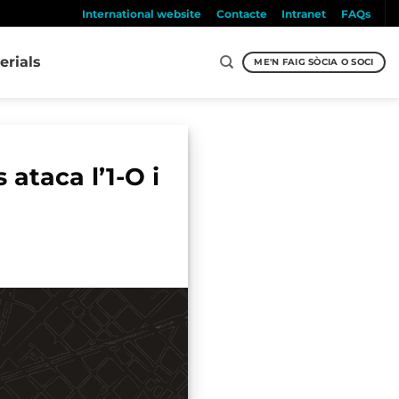
International website
Contacte
Intranet
FAQs
erials
ME'N FAIG SÒCIA O SOCI
ataca l’1-O i