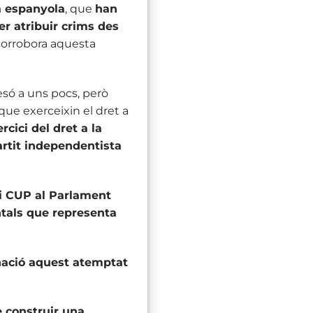
ia espanyola
, que
han
er atribuir crims des
corrobora aquesta
esó a uns pocs, però
 que exerceixin el dret a
rcici del dret a la
artit independentista
 i CUP al Parlament
tals que representa
nació aquest atemptat
 construir una