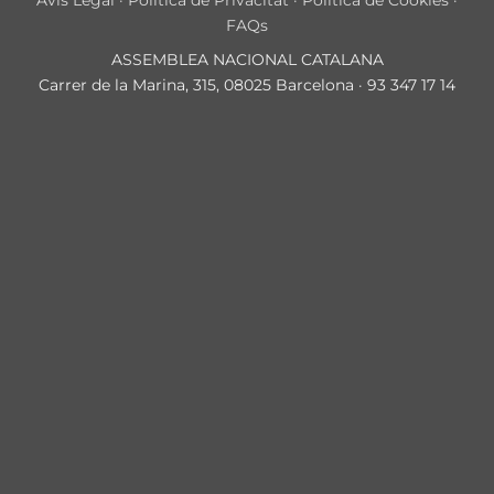
Avís Legal
·
Política de Privacitat
·
Política de Cookies
·
FAQs
ASSEMBLEA NACIONAL CATALANA
Carrer de la Marina, 315, 08025 Barcelona · 93 347 17 14