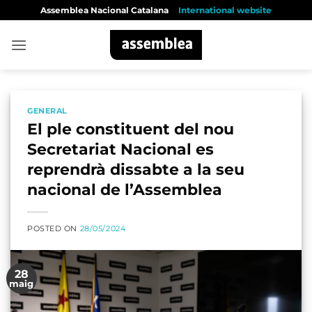
Skip
Assemblea Nacional Catalana
International website
to
content
GENERAL
El ple constituent del nou
Secretariat Nacional es
reprendrà dissabte a la seu
nacional de l’Assemblea
POSTED ON
28/05/2024
28
maig