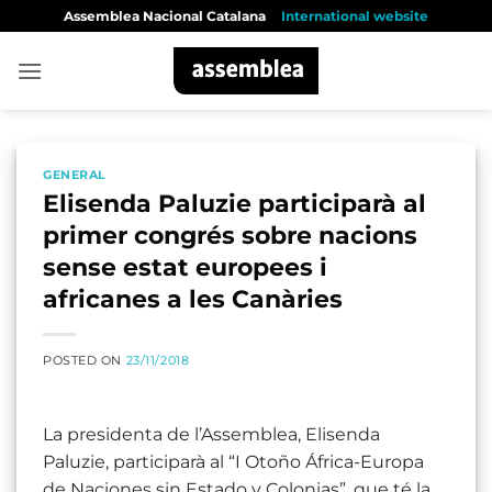
Skip
Assemblea Nacional Catalana
International website
to
content
GENERAL
Elisenda Paluzie participarà al
primer congrés sobre nacions
sense estat europees i
africanes a les Canàries
POSTED ON
23/11/2018
La presidenta de l’Assemblea, Elisenda
Paluzie, participarà al “I Otoño África-Europa
de Naciones sin Estado y Colonias”, que té la