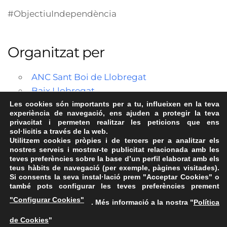
#ObjectiuIndependència
Organitzat per
ANC Sant Boi de Llobregat
Baix Llobregat
Les cookies són importants per a tu, influeixen en la teva
experiència de navegació, ens ajuden a protegir la teva
privacitat i permeten realitzar les peticions que ens
sol·licitis a través de la web.
Utilitzem cookies pròpies i de tercers per a analitzar els
nostres serveis i mostrar-te publicitat relacionada amb les
teves preferències sobre la base d’un perfil elaborat amb els
teus hàbits de navegació (per exemple, pàgines visitades).
Si consents la seva instal·lació prem "Acceptar Cookies" o
també pots configurar les teves preferències prement
Avís Legal
·
Política de Privacitat
·
Política de Cookies
·
"Configurar Cookies"
. Més informació a la nostra "
Política
FAQs
de Cookies
"
ASSEMBLEA NACIONAL CATALANA