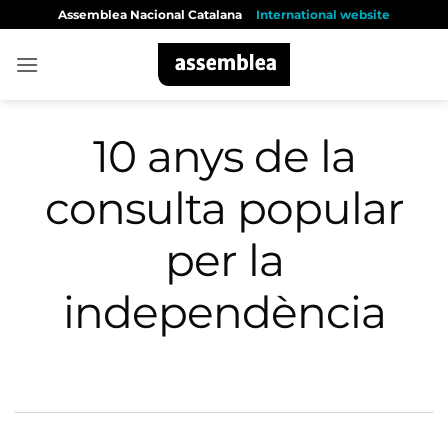
Skip
Assemblea Nacional Catalana
International website
to
content
10 anys de la
consulta popular
per la
independència