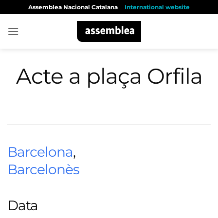
Skip
Assemblea Nacional Catalana
International website
to
content
Acte a plaça Orfila
Barcelona
,
Barcelonès
Data