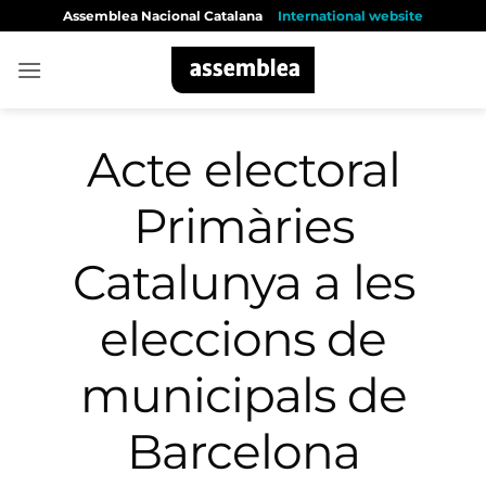
Skip
Assemblea Nacional Catalana
International website
to
content
Acte electoral
Primàries
Catalunya a les
eleccions de
municipals de
Barcelona