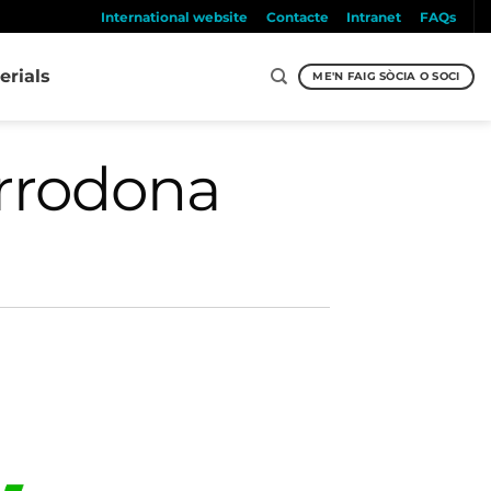
International website
Contacte
Intranet
FAQs
erials
ME'N FAIG SÒCIA O SOCI
arrodona