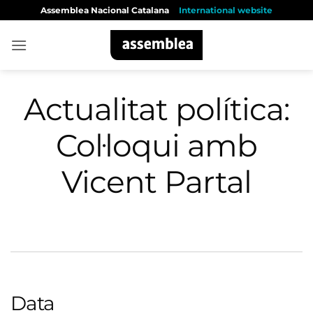
Skip
Assemblea Nacional Catalana
International website
to
content
Actualitat política:
Col·loqui amb
Vicent Partal
Data