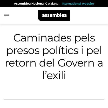
Skip
Assemblea Nacional Catalana
International website
to
content
Caminades pels
presos polítics i pel
retorn del Govern a
l’exili