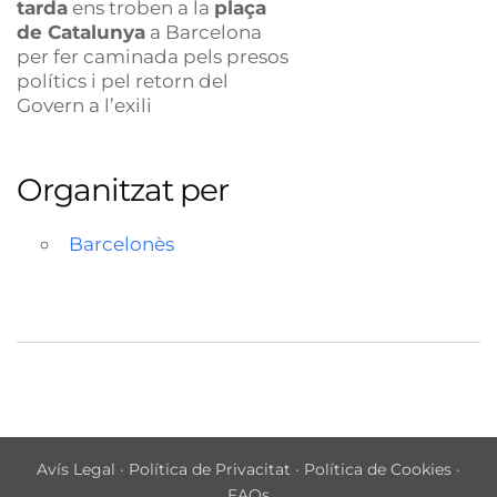
tarda
ens troben a la
plaça
de Catalunya
a Barcelona
per fer caminada pels presos
polítics i pel retorn del
Govern a l’exili
Organitzat per
Barcelonès
Avís Legal
·
Política de Privacitat
·
Política de Cookies
·
FAQs